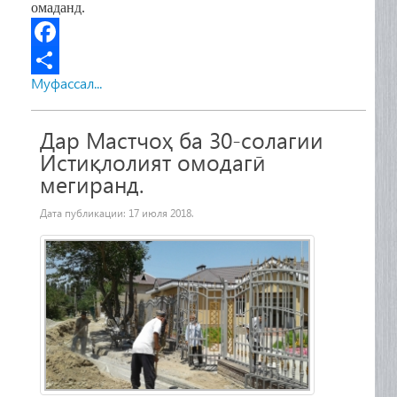
омаданд.
F
Муфассал...
a
S
c
h
Дар Мастчоҳ ба 30-солагии
e
a
Истиқлолият омодагӣ
b
r
мегиранд.
o
e
Дата публикации:
17 июля 2018
.
o
k