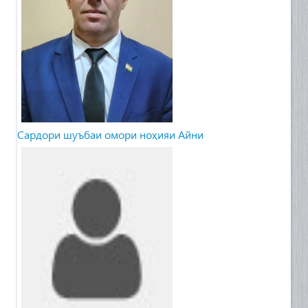
Сардори шуъбаи омори ноҳияи Айни