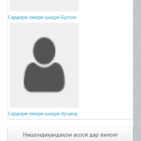
Сардори омори шаҳри Бустон
Сардори омори шаҳри Хуҷанд
Нишондиҳандаҳои асосӣ дар вилоят