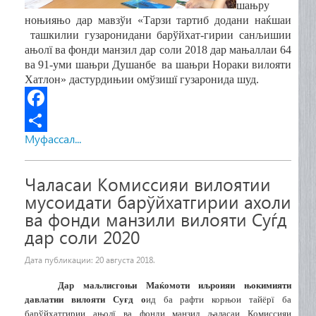
ша
њ
ру
но
њ
ия
њ
о дар мавз
ў
и «Тарзи тартиб додани на
ќ
шаи
ташкилии гузаронидани
барўйхат-гирии
сан
љ
ишии
а
њ
ол
ї
ва фонди манзил дар соли 2018 дар ма
њ
аллаи 64
ва 91-уми ша
њ
ри Душанбе ва ша
њ
ри Нораки вилояти
Хатлон»
дастурди
њ
и
и
ом
ў
зиш
ї
гузаронида шуд.
F
Муфассал...
a
S
c
h
Чаласаи Комиссияи вилоятии
e
a
мусоидати барўйхатгирии ахоли
b
r
ва фонди манзили вилояти Суѓд
дар соли 2020
o
e
o
Дата публикации:
20 августа 2018
.
k
Дар ма
љ
лисго
њ
и Ма
ќ
омоти и
љ
роияи
њ
окимияти
давлатии вилояти Суғд о
ид ба рафти кор
њ
ои тайёр
ї
ба
барўйхатгирии а
њ
ол
ї
ва фонди манзил
љ
аласаи Комиссияи