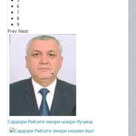
6
7
8
9
Prev
Next
Cардори Раёсати омори шаҳри Хуҷанд