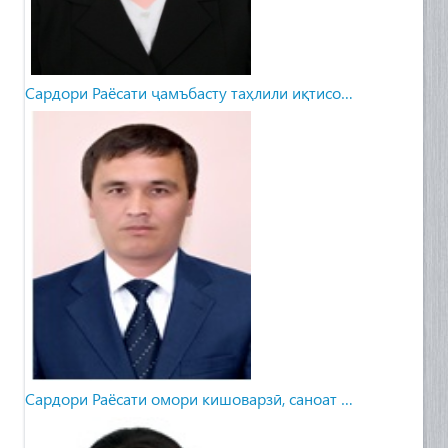
Сардори Раёсати ҷамъбасту таҳлили иқтисо…
Сардори Раёсати омори кишоварзӣ, саноат …