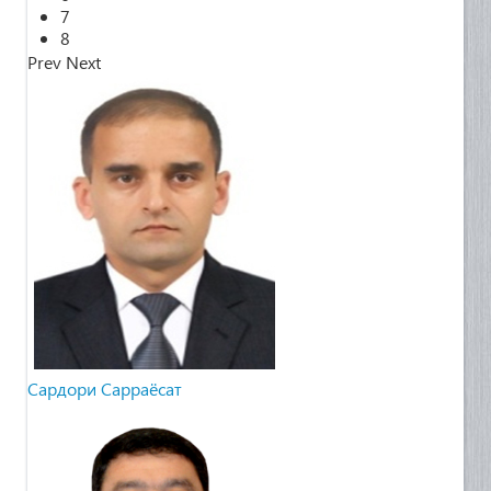
7
8
Prev
Next
Cардори Сарраёсат