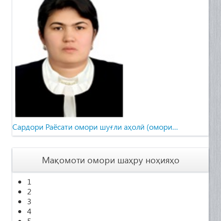
Cардори Раёсати омори шуғли аҳолӣ (омори…
Мақомоти омори шаҳру ноҳияҳо
1
2
3
4
5