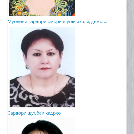
Муовини сардори омори шугли ахоли, демог…
Сардори шуъбаи кадрҳо