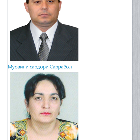
Муовини сардори Сарраёсат