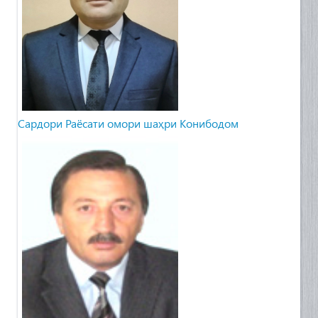
Сардори Раёсати омори шаҳри Конибодом