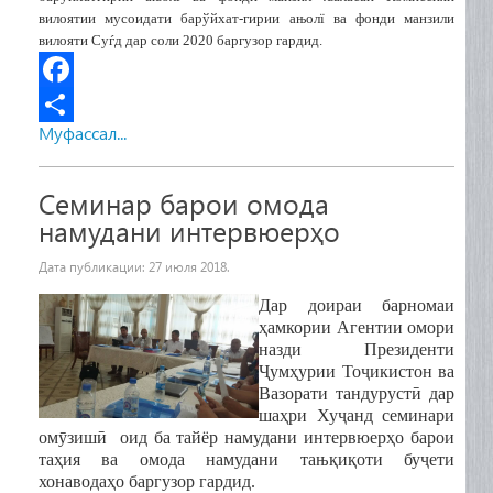
вилоятии мусоидати барўйхат-гирии а
њ
ол
ї
ва фонди манзили
вилояти Су
ѓ
д дар соли 2020 баргузор гардид.
F
Муфассал...
a
S
c
h
Семинар барои омода
e
a
намудани интервюерҳо
b
r
Дата публикации:
27 июля 2018
.
o
e
Дар доираи барномаи
o
ҳамкории Агентии омори
k
назди Президенти
Ҷумҳурии Тоҷикистон ва
Вазорати тандурустӣ дар
шаҳри Хуҷанд семинари
омӯзишӣ оид ба тайёр намудани интервюерҳо барои
таҳия ва омода намудани та
њ
қиқоти буҷети
хонаводаҳо баргузор гардид.