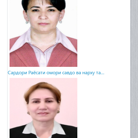
Сардори Раёсати омори савдо ва нарху та…