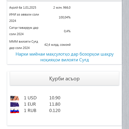
Аҳолӣ ба 1.01.2025
2 млн. 966.0
ИНИ аз аввали соли
100
,04%
2024
Сатҳи таваррум дар
0,4%
соли 2024
МММ вилояти Суғд
42,4 млрд. сомонӣ
дар соли 2024
Нархи миёнаи маҳсулотҳо дар бозорҳои
шаҳру
ноҳияҳои вилояти Суғд
Қурби асъор
1 USD
10.90
1 EUR
11.80
1 RUB
0.120