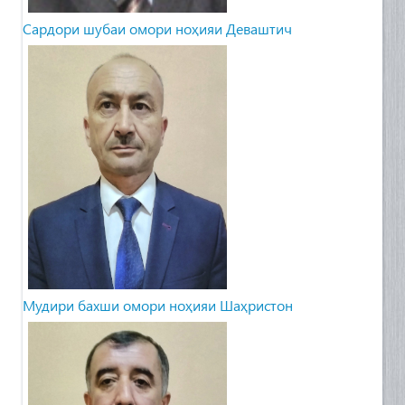
Cардори шубаи омори ноҳияи Деваштич
Мудири бахши омори ноҳияи Шаҳристон