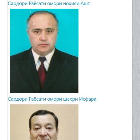
Сардори Раёсати омори ноҳияи Ашт
Сардори Раёсати омори шаҳри Исфара