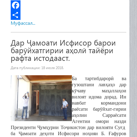
F
Муфассал...
a
S
c
h
Дар Ҷамоати Исфисор барои
e
a
барӯйхатгирии аҳолӣ тайёри
b
r
рафта истодааст.
o
e
Дата публикации:
18 июля 2018
.
o
Ба тартибдарорӣ ва
k
гузоштани лавҳаҳо дар
кӯчаву маҳаллаҳои
вилоят идома дорад. Ин
навбат кормандони
раёсати барӯйхат-гирии
аҳолии Сарраёсати
Агентии омори назди
Президенти Ҷумҳурии Тоҷикистон дар вилояти Суғд
ба Ҷамоати деҳоти Исфисори ноҳияи Б. Ғафуров