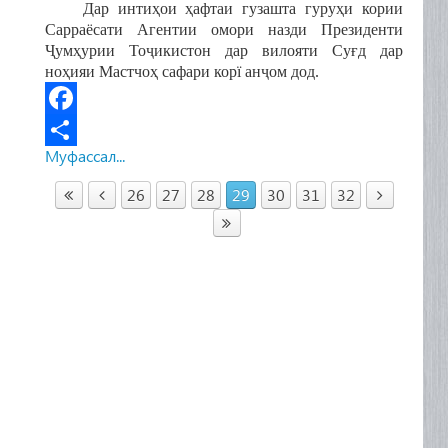
Дар интиҳои ҳафтаи гузашта гуруҳи кории
Сарраёсати Агентии омори назди Президенти
Ҷумҳурии Тоҷикистон дар вилояти Суғд дар
ноҳияи Мастчоҳ сафари корї анҷом дод.
F
Муфассал...
a
S
c
h
26
27
28
29
30
31
32
e
a
b
r
o
e
o
k