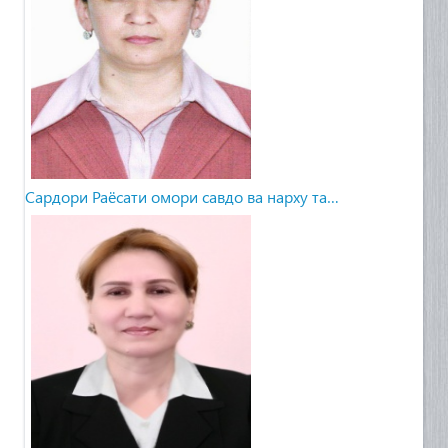
Сардори Раёсати омори савдо ва нарху та…