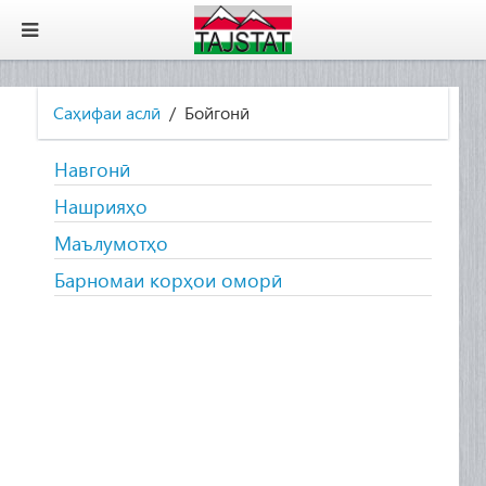
Саҳифаи аслӣ
Бойгонӣ
Навгонӣ
Нашрияҳо
Маълумотҳо
Барномаи корҳои оморӣ