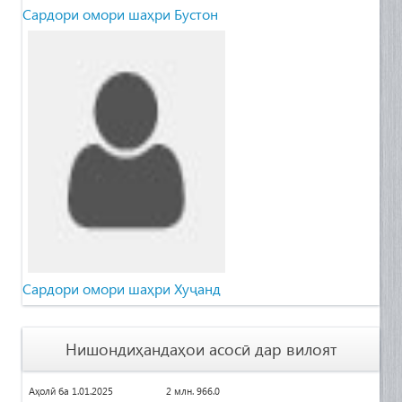
Сардори омори шаҳри Бустон
Сардори омори шаҳри Хуҷанд
Нишондиҳандаҳои асосӣ дар вилоят
Аҳолӣ ба 1.01.2025
2 млн. 966.0