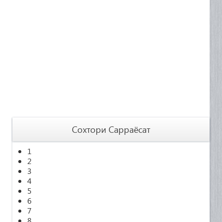
Сохтори Сарраёсат
1
2
3
4
5
6
7
8