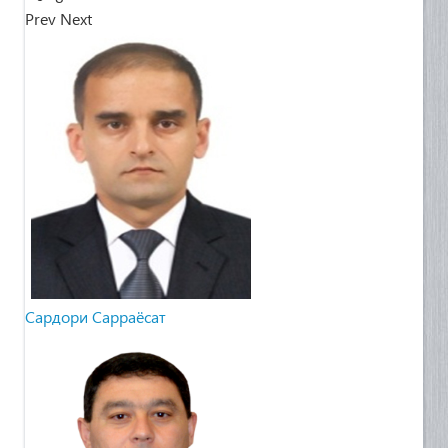
Prev
Next
Cардори Сарраёсат