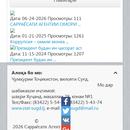
Дата: 06-24-2026
Просмотры: 111
САРРАЁСАТИ АГЕНТИИ ОМОРИ ...
Дата: 01-21-2025
Просмотры: 1261
Коррупсия – омили монеа ...
Дата: 11-15-2024
Просмотры: 1207
Президент будан ин ...
Алоқа бо мо:
Ҷумҳурии Тоҷикистон, вилояти Суғд,
Мо дар
шабакаҳои иҷтимоӣ:
шаҳри Хуҷанд, маҳаллаи 28, хонаи №1
Тел:/Факс: (83422) 5-54-56, (83422) 5-43-74
www.stat-sugd.tj,
e-mail:
stat-sugd@mail.ru
F
a
T
©
2026
Сарраёсати
Агент
c
w
V