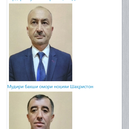
Мудири бахши омори ноҳияи Шаҳристон