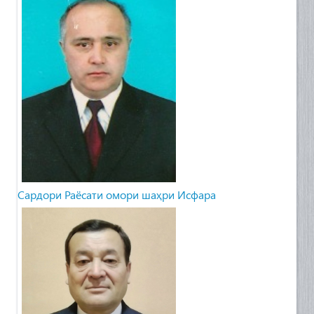
Сардори Раёсати омори шаҳри Исфара