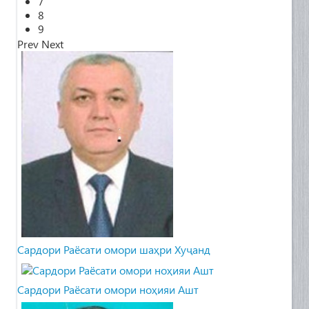
7
8
9
Prev
Next
Cардори Раёсати омори шаҳри Хуҷанд
Сардори Раёсати омори ноҳияи Ашт