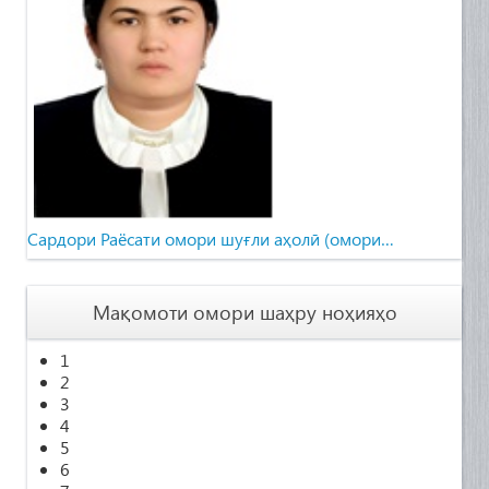
Cардори Раёсати омори шуғли аҳолӣ (омори…
Мақомоти омори шаҳру ноҳияҳо
1
2
3
4
5
6