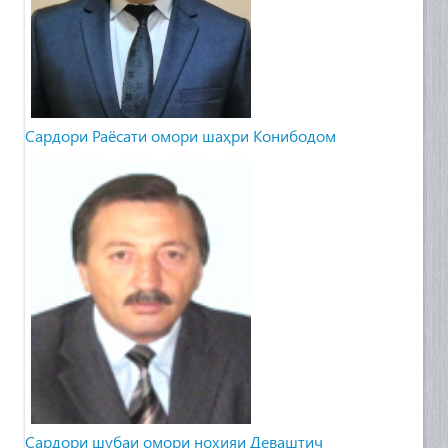
Сардори Раёсати омори шаҳри Конибодом
Cардори шубаи омори ноҳияи Деваштич