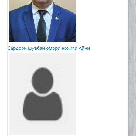
Сардори шуъбаи омори ноҳияи Айни