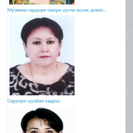
Муовини сардори омори шугли ахоли, демог…
Сардори шуъбаи кадрҳо