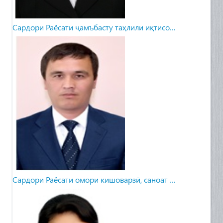
Сардори Раёсати ҷамъбасту таҳлили иқтисо…
Сардори Раёсати омори кишоварзӣ, саноат …