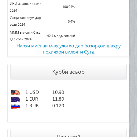
ИНИ аз аввали соли
100
,04%
2024
Сатҳи таваррум дар
0,4%
соли 2024
МММ вилояти Суғд
42,4 млрд. сомонӣ
дар соли 2024
Нархи миёнаи маҳсулотҳо дар бозорҳои
шаҳру
ноҳияҳои вилояти Суғд
Қурби асъор
1 USD
10.90
1 EUR
11.80
1 RUB
0.120
Навигарӣ