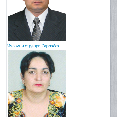
Муовини сардори Сарраёсат