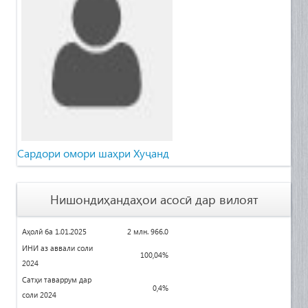
Сардори омори шаҳри Хуҷанд
Нишондиҳандаҳои асосӣ дар вилоят
Аҳолӣ ба 1.01.2025
2 млн. 966.0
ИНИ аз аввали соли
100
,04%
2024
Сатҳи таваррум дар
0,4%
соли 2024