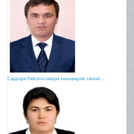
Сардори Раёсати омори кишоварзӣ, саноат …