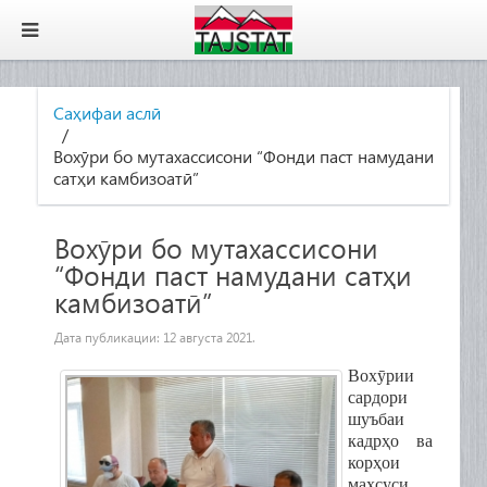
Саҳифаи аслӣ
Вохӯри бо мутахассисони “Фонди паст намудани
сатҳи камбизоатӣ”
Вохӯри бо мутахассисони
“Фонди паст намудани сатҳи
камбизоатӣ”
Дата публикации:
12 августа 2021
.
Вохӯрии
сардори
шуъбаи
кадрҳо ва
корҳои
махсуси