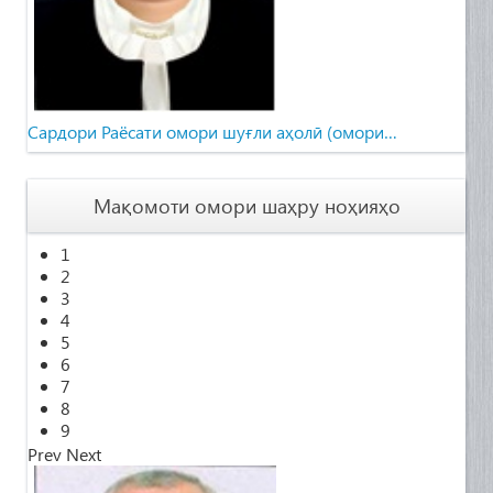
Cардори Раёсати омори шуғли аҳолӣ (омори…
Мақомоти омори шаҳру ноҳияҳо
1
2
3
4
5
6
7
8
9
Prev
Next