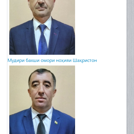
Мудири бахши омори ноҳияи Шаҳристон