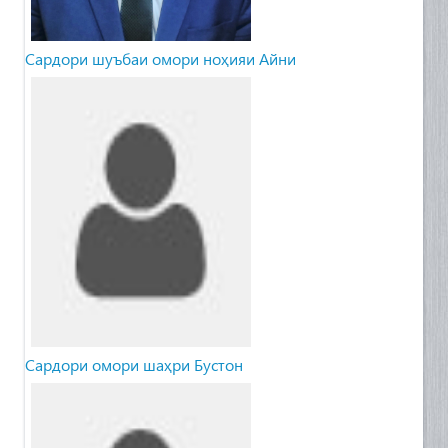
Сардори шуъбаи омори ноҳияи Айни
Сардори омори шаҳри Бустон