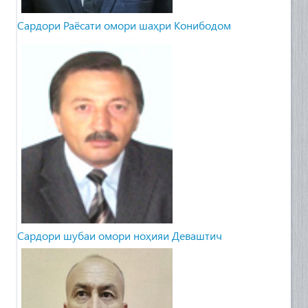
Сардори Раёсати омори шаҳри Конибодом
Cардори шубаи омори ноҳияи Деваштич