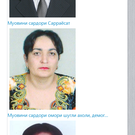
Муовини сардори Сарраёсат
Муовини сардори омори шугли ахоли, демог…