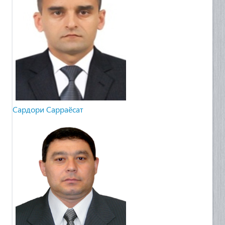
Cардори Сарраёсат