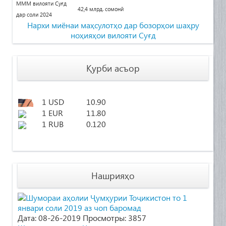
МММ вилояти Суғд
42,4 млрд. сомонӣ
дар соли 2024
Нархи миёнаи маҳсулотҳо дар бозорҳои
шаҳру
ноҳияҳои вилояти Суғд
Қурби асъор
1 USD
10.90
1 EUR
11.80
1 RUB
0.120
Нашрияҳо
Дата: 08-26-2019
Просмотры: 3857