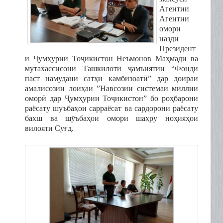
Агентии
Агентии
омори
назди
Президент
и Ҷумҳурии Тоҷикистон
Неъмонов Маҳмадӣ ва
мутахассисони Ташкилоти ҷамъиятии “Фонди
паст намудани сатҳи камбизоатӣ” дар доираи
амалисозии лоиҳаи ”Навсозии системаи миллии
оморӣ дар Ҷумҳурии Тоҷикистон”
бо роҳбарони
раёсату шуъбаҳои сарраёсат ва сардорони раёсату
бахш ва шӯъбаҳои омори шаҳру ноҳияҳои
вилояти Суғд.