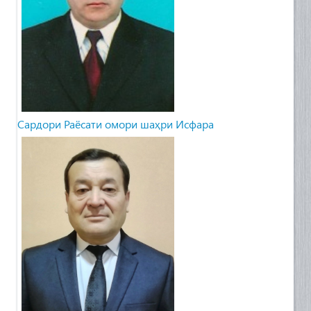
Сардори Раёсати омори шаҳри Исфара