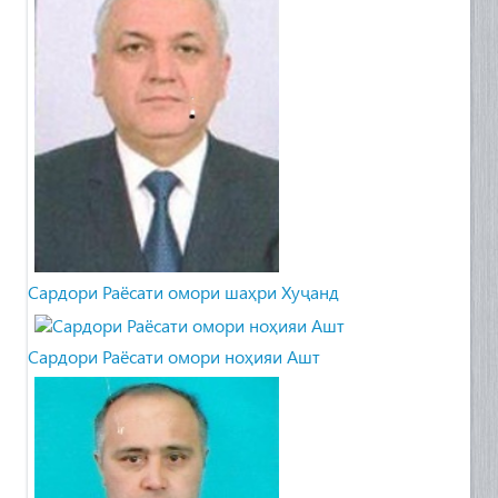
Cардори Раёсати омори шаҳри Хуҷанд
Сардори Раёсати омори ноҳияи Ашт