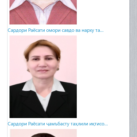
Сардори Раёсати омори савдо ва нарху та…
Сардори Раёсати ҷамъбасту таҳлили иқтисо…