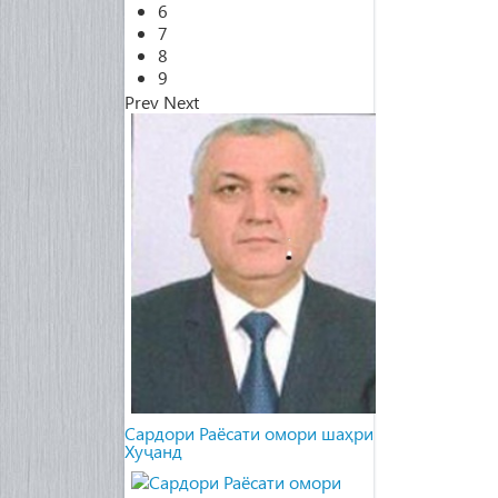
6
7
8
9
Prev
Next
Cардори Раёсати омори шаҳри
Хуҷанд