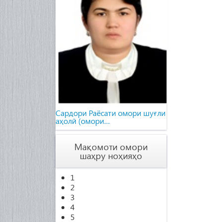
Cардори Раёсати омори шуғли
аҳолӣ (омори…
Мақомоти омори
шаҳру ноҳияҳо
1
2
3
4
5