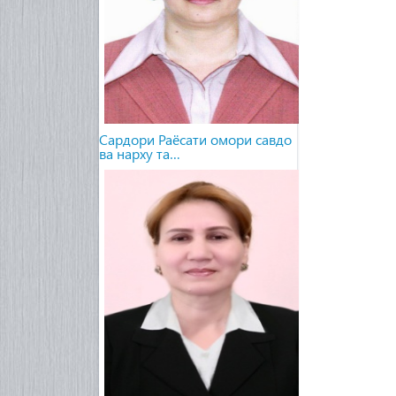
Сардори Раёсати омори савдо
ва нарху та…