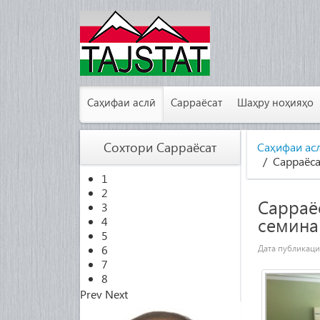
Саҳифаи аслӣ
Сарраёсат
Шаҳру ноҳияҳо
Сохтори Сарраёсат
Саҳифаи ас
Сарраёса
1
2
Сарраё
3
семина
4
5
6
Дата публикац
7
8
Prev
Next