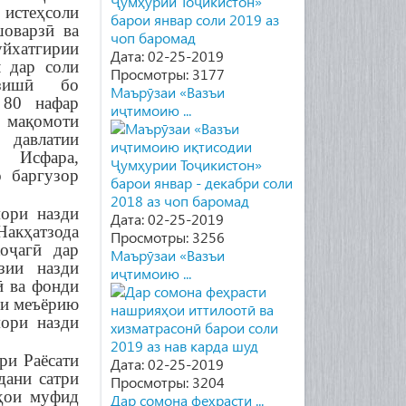
стеҳсоли
шоварзӣ ва
йхатгирии
Дата: 02-25-2019
 дар соли
Просмотры: 3177
зишӣ бо
Маърӯзаи «Вазъи
80 нафар
иҷтимоию ...
мақомоти
давлатии
 Исфара,
 баргузор
ри назди
Дата: 02-25-2019
Накҳатзода
Просмотры: 3256
оҷагӣ дар
Маърӯзаи «Вазъи
зии назди
иҷтимоию ...
ӣ ва фонди
ои меъёрию
ори назди
ри Раёсати
Дата: 02-25-2019
дани сатри
Просмотры: 3204
тҳои муфид
Дар сомона феҳрасти ...