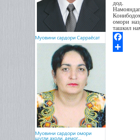
дод.
Намоянд
Конибодом
омори наз
ташкил на
Муовини сардори Сарраёсат
Facebook
Share
Муовини сардори омори
шугли ахоли, демог…