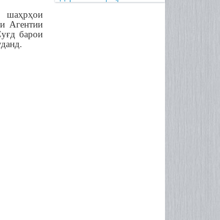
 шаҳрҳои
ти Агентии
Суғд барои
уданд.