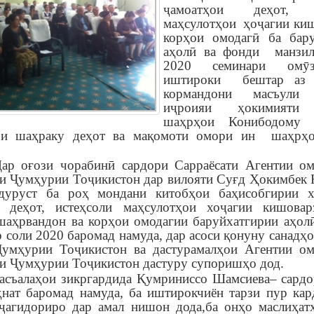
ҷамоатҳои деҳот, и
маҳсулотҳои ҳоҷагии ки
корҳои омодагӣ ба бару
аҳолӣ ва фонди манзил
2020 семинари омӯ
иштироки бештар аз 
кормандони масъули 
иҷроияи ҳокимияти 
шаҳрҳои Конибодому
и шаҳраку деҳот ва мақомоти омори ин шаҳрҳо
зи чорабинӣ сардори Сарраёсати Агентии омо
и Ҷумҳурии Тоҷикистон дар вилояти Суғд Ҳокимбек 
дуруст ба роҳ мондани китобҳои баҳисобгирии х
и деҳот, истеҳсоли маҳсулотҳои хоҷагии кишовар
шаҳрвандон ва корҳои омодагии баруйхатгирии аҳол
р соли 2020 баромад намуда, дар асоси қонуну санадҳ
Ҷумҳурии Тоҷикистон ва дастурамалҳои Агентии ом
и Ҷумҳурии Тоҷикистон дастуру супоришҳо дод.
асъалаҳои зикргардида Қумриниссо Шамсиева– сардо
нат баромад намуда, ба иштирокчиён тарзи пур кар
ҷагидориро дар амал нишон дода,ба онҳо маслиҳа