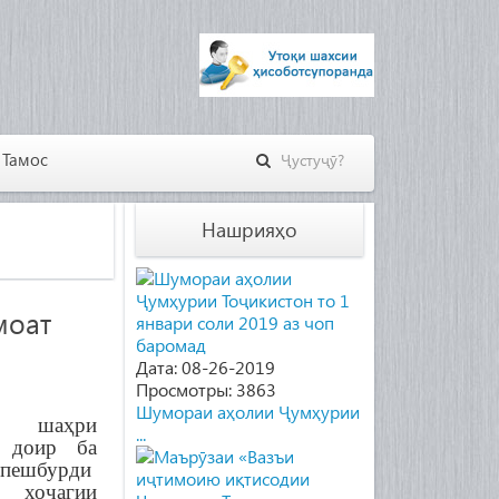
Тамос
Нашрияҳо
моат
Дата: 08-26-2019
Просмотры: 3863
Шумораи аҳолии Ҷумҳурии
и шаҳри
...
 доир ба
 пешбурди
и хоҷагии