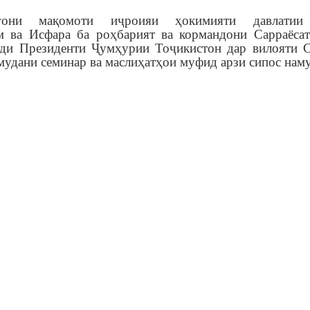
агони мақомоти иҷроияи ҳокимияти давлатии
 ва Исфара ба роҳбарият ва кормандони Сарраёса
ди Президенти Ҷумҳурии Тоҷикистон дар вилояти 
мудани семинар ва маслиҳатҳои муфид арзи сипос нам