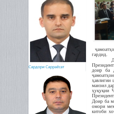
ҷамоатҳо
гардид.
Дар оғо
Президент
Cардори Сарраёсат
доир ба 
ҷамоатҳо
ҳавлигии 
манзил да
ҳуқуқии 
Президент
Доир ба м
омори меҳ
китоби хо