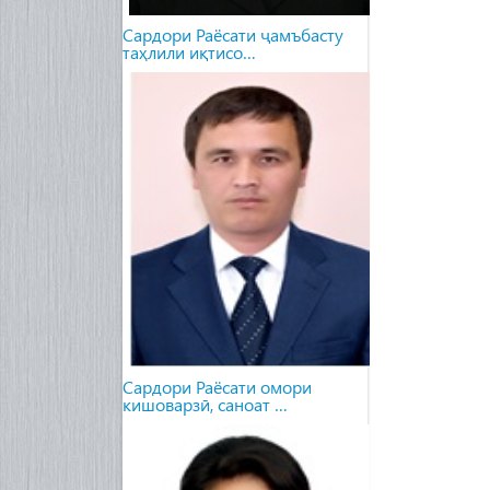
Сардори Раёсати ҷамъбасту
таҳлили иқтисо…
Сардори Раёсати омори
кишоварзӣ, саноат …